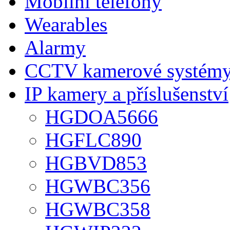
Mobilní telefony
Wearables
Alarmy
CCTV kamerové systém
IP kamery a příslušenství
HGDOA5666
HGFLC890
HGBVD853
HGWBC356
HGWBC358