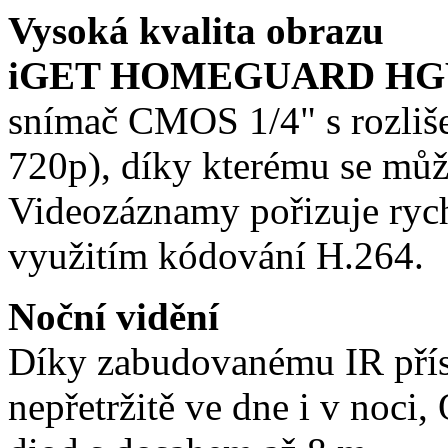
Vysoká kvalita obrazu
iGET HOMEGUARD HG
snímač CMOS 1/4" s rozli
720p), díky kterému se můžet
Videozáznamy pořizuje rych
využitím kódování H.264.
Noční vidění
Díky zabudovanému IR přís
nepřetržitě ve dne i v noci