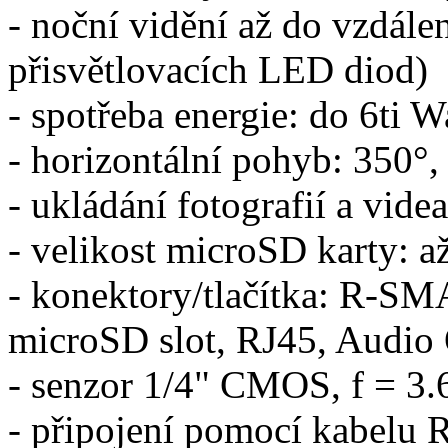
- noční vidění až do vzdále
přisvětlovacích LED diod)
- spotřeba energie: do 6ti W
- horizontální pohyb: 350°,
- ukládání fotografií a vid
- velikost microSD karty: 
- konektory/tlačítka: R-SMA
microSD slot, RJ45, Audio 
- senzor 1/4" CMOS, f = 3
- připojení pomocí kabelu