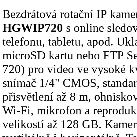
Bezdrátová rotační IP kam
HGWIP720
s online sled
telefonu, tabletu, apod. Uk
microSD kartu nebo FTP Se
720) pro video ve vysoké kv
snímač 1/4" CMOS, standar
přisvětlení až 8 m, ohnisk
Wi-Fi, mikrofon a reprodukt
velikostí až 128 GB. Kamer