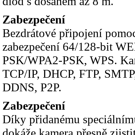
diod s dosahem až 8 m.
Zabezpečení
Bezdrátové připojení pomoc
zabezpečení 64/128-bit 
PSK/WPA2-PSK, WPS. Kame
TCP/IP, DHCP, FTP, SMTP
DDNS, P2P.
Zabezpečení
Díky přidanému speciální
dokáže kamera přesně zjistit