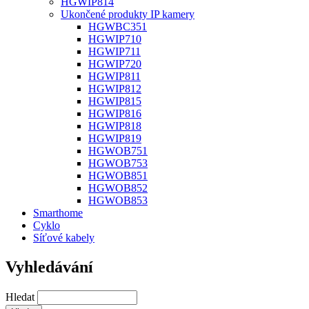
HGWIP814
Ukončené produkty IP kamery
HGWBC351
HGWIP710
HGWIP711
HGWIP720
HGWIP811
HGWIP812
HGWIP815
HGWIP816
HGWIP818
HGWIP819
HGWOB751
HGWOB753
HGWOB851
HGWOB852
HGWOB853
Smarthome
Cyklo
Síťové kabely
Vyhledávání
Hledat