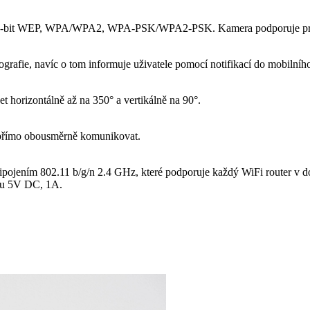
64/128-bit WEP, WPA/WPA2, WPA-PSK/WPA2-PSK. Kamera podporuje 
rafie, navíc o tom informuje uživatele pomocí notifikací do mobilního
 horizontálně až na 350° a vertikálně na 90°.
 přímo obousměrně komunikovat.
ojením 802.11 b/g/n 2.4 GHz, které podporuje každý WiFi router v dom
ru 5V DC, 1A.