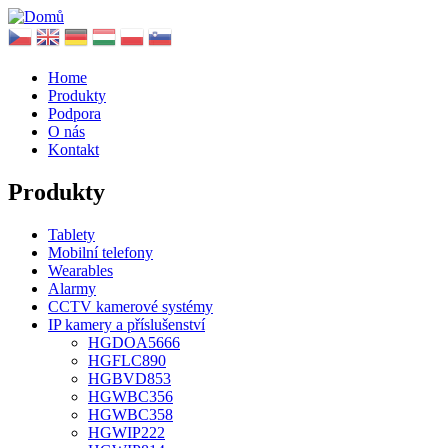
Home
Produkty
Podpora
O nás
Kontakt
Produkty
Tablety
Mobilní telefony
Wearables
Alarmy
CCTV kamerové systémy
IP kamery a příslušenství
HGDOA5666
HGFLC890
HGBVD853
HGWBC356
HGWBC358
HGWIP222