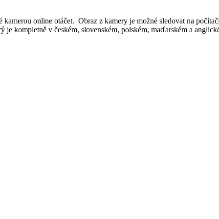
kamerou online otáčet. Obraz z kamery je možné sledovat na počítači
erý je kompletně v českém, slovenském, polském, maďarském a anglick