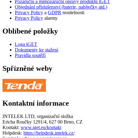
Pozáruční a mimozáruční opravy produktů iGET
Objednání příslušenství (baterie, nabíječky atd.)
Privacy Policy
a
GDPR
nositelnosti
Privacy Policy
alarmy
Oblíbené položky
Loga iGET
Dokumenty ke stažení
Pravidla soutěží
Spřízněné weby
Kontaktní informace
INTELEK LTD, organizační složka
Ericha Roučky 1291/4, 627 00 Brno, CZ
Kontakt:
www.iget.eu/kontakt
Helpdesk:
https://helpdesk.intelek.cz/