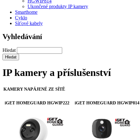
HGWIP814
Ukončené produkty IP kamery
Smarthome
Cyklo
Síťové kabely
Vyhledávání
Hledat
IP kamery a příslušenství
KAMERY NAPÁJENÉ ZE SÍTĚ
iGET HOMEGUARD HGWIP222
iGET HOMEGUARD HGWIP814