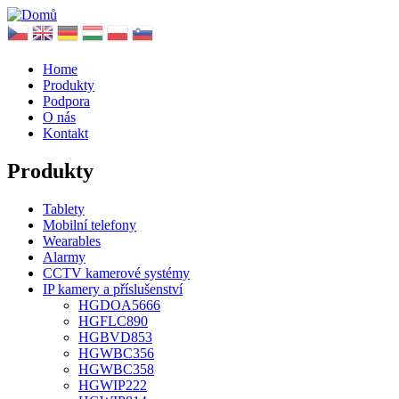
Home
Produkty
Podpora
O nás
Kontakt
Produkty
Tablety
Mobilní telefony
Wearables
Alarmy
CCTV kamerové systémy
IP kamery a příslušenství
HGDOA5666
HGFLC890
HGBVD853
HGWBC356
HGWBC358
HGWIP222