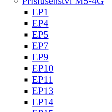
Příslušenství M5-4G
EP1
EP4
EP5
EP7
EP9
EP10
EP11
EP13
EP14