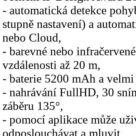
- automatická detekce pohybu
stupně nastavení) a automa
nebo Cloud,
- barevné nebo infračerven
vzdálenosti až 20 m,
- baterie 5200 mAh a velmi
- nahrávání FullHD, 30 sní
záběru 135°,
- pomocí aplikace může uživ
odposlouchávat a mluvit,