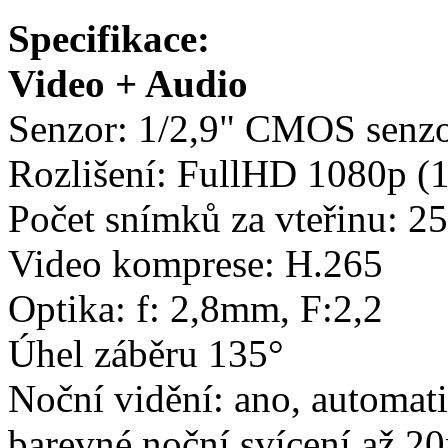
Specifikace:
Video + Audio
Senzor: 1/2,9" CMOS senz
Rozlišení: FullHD 1080p (1
Počet snímků za vteřinu: 2
Video komprese: H.265
Optika: f: 2,8mm, F:2,2
Úhel záběru 135°
Noční vidění: ano, automat
barevné noční svícení až 2