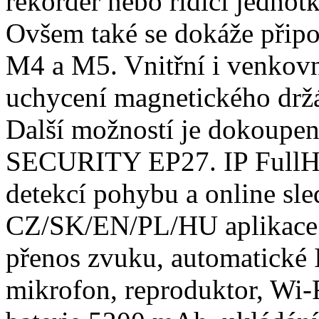
rekordér nebo řídící jednotka
Ovšem také se dokáže při
M4 a M5. Vnitřní i venkov
uchycení magnetického drž
Další možností je dokoupe
SECURITY EP27. IP FullH
detekcí pohybu a online sl
CZ/SK/EN/PL/HU aplikace
přenos zvuku, automatické 
mikrofon, reproduktor, Wi-