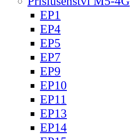
Příslušenství M5-4G
EP1
EP4
EP5
EP7
EP9
EP10
EP11
EP13
EP14