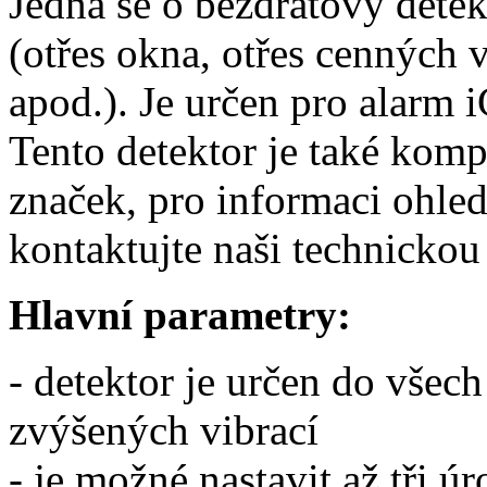
Jedná se o bezdrátový detek
(otřes okna, otřes cenných vě
apod.). Je určen pro ala
Tento detektor je také komp
značek, pro informaci ohle
kontaktujte naši technicko
Hlavní parametry:
- detektor je určen do všech
zvýšených vibrací
- je možné nastavit až tři úr