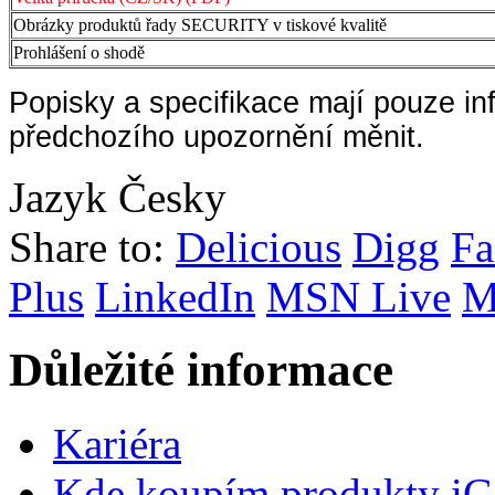
Obrázky produktů řady SECURITY v tiskové kvalitě
Prohlášení o shodě
Popisky a specifikace mají pouze in
předchozího upozornění měnit.
Jazyk
Česky
Share to:
Delicious
Digg
Fa
Plus
LinkedIn
MSN Live
M
Důležité informace
Kariéra
Kde koupím produkty i