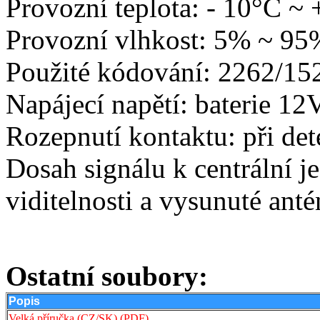
Provozní teplota: - 10°C ~
Provozní vlhkost: 5% ~ 95
Použité kódování: 2262/15
Napájecí napětí: baterie 12
Rozepnutí kontaktu: při det
Dosah signálu k centrální j
viditelnosti a vysunuté anté
Ostatní soubory:
Popis
Velká příručka (CZ/SK) (PDF)