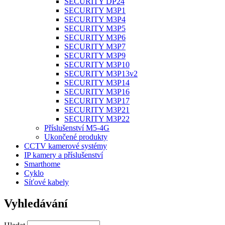
SECURITY DP24
SECURITY M3P1
SECURITY M3P4
SECURITY M3P5
SECURITY M3P6
SECURITY M3P7
SECURITY M3P9
SECURITY M3P10
SECURITY M3P13v2
SECURITY M3P14
SECURITY M3P16
SECURITY M3P17
SECURITY M3P21
SECURITY M3P22
Příslušenství M5-4G
Ukončené produkty
CCTV kamerové systémy
IP kamery a příslušenství
Smarthome
Cyklo
Síťové kabely
Vyhledávání