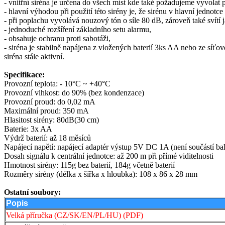
- vnitřní siréna je určena do všech míst kde také požadujeme vyvolat 
- hlavní výhodou při použití této sirény je, že sirénu v hlavní jedno
- při poplachu vyvolává nouzový tón o síle 80 dB, zároveň také svítí
- jednoduché rozšíření základního setu alarmu,
- obsahuje ochranu proti sabotáži,
- siréna je stabilně napájena z vložených baterií 3ks AA nebo ze síť
siréna stále aktivní.
Specifikace:
Provozní teplota: - 10°C ~ +40°C
Provozní vlhkost: do 90% (bez kondenzace)
Provozní proud: do 0,02 mA
Maximální proud: 350 mA
Hlasitost sirény: 80dB(30 cm)
Baterie: 3x AA
Výdrž baterií: až 18 měsíců
Napájecí napětí: napájecí adaptér výstup 5V DC 1A (není součástí bal
Dosah signálu k centrální jednotce: až 200 m při přímé viditelnosti
Hmotnost sirény: 115g bez baterií, 184g včetně baterií
Rozměry sirény (délka x šířka x hloubka): 108 x 86 x 28 mm
Ostatní soubory:
Popis
Velká příručka (CZ/SK/EN/PL/HU) (PDF)