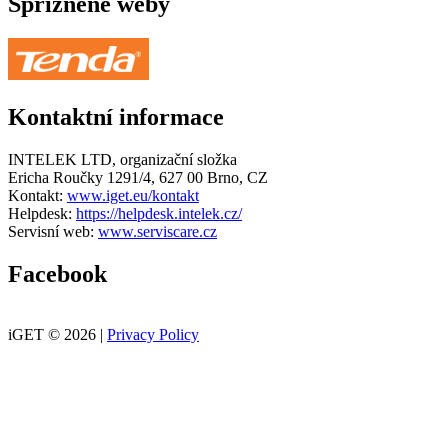
Spřízněné weby
Kontaktní informace
INTELEK LTD, organizační složka
Ericha Roučky 1291/4, 627 00 Brno, CZ
Kontakt:
www.iget.eu/kontakt
Helpdesk:
https://helpdesk.intelek.cz/
Servisní web:
www.serviscare.cz
Facebook
iGET © 2026 |
Privacy Policy