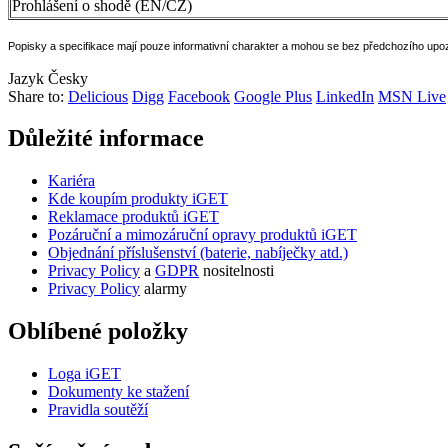
Prohlášení o shodě (EN/CZ)
Popisky a specifikace mají pouze informativní charakter a mohou se bez předchozího upo
Jazyk
Česky
Share to:
Delicious
Digg
Facebook
Google Plus
LinkedIn
MSN Live
Důležité informace
Kariéra
Kde koupím produkty iGET
Reklamace produktů iGET
Pozáruční a mimozáruční opravy produktů iGET
Objednání příslušenství (baterie, nabíječky atd.)
Privacy Policy
a
GDPR
nositelnosti
Privacy Policy
alarmy
Oblíbené položky
Loga iGET
Dokumenty ke stažení
Pravidla soutěží