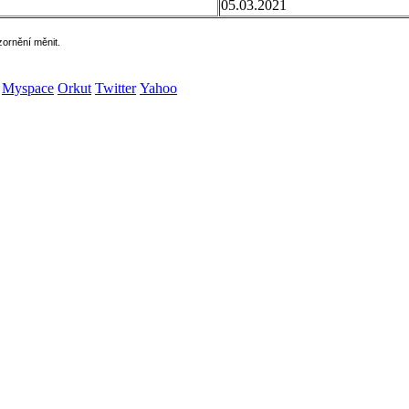
05.03.2021
zornění měnit.
Myspace
Orkut
Twitter
Yahoo