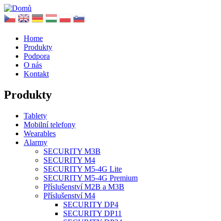
Home
Produkty
Podpora
O nás
Kontakt
Produkty
Tablety
Mobilní telefony
Wearables
Alarmy
SECURITY M3B
SECURITY M4
SECURITY M5-4G Lite
SECURITY M5-4G Premium
Příslušenství M2B a M3B
Příslušenství M4
SECURITY DP4
SECURITY DP11