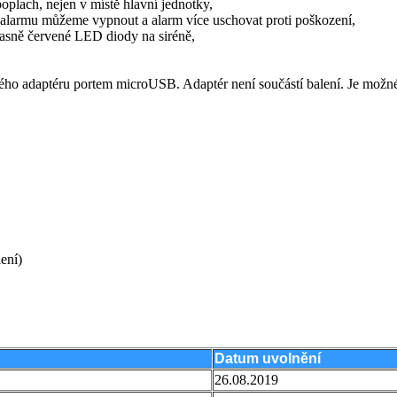
poplach, nejen v místě hlavní jednotky,
tce alarmu můžeme vypnout a alarm více uschovat proti poškození,
 jasně červené LED diody na siréně,
ového adaptéru portem microUSB. Adaptér není součástí balení. Je možné
ení)
Datum uvolnění
26.08.2019