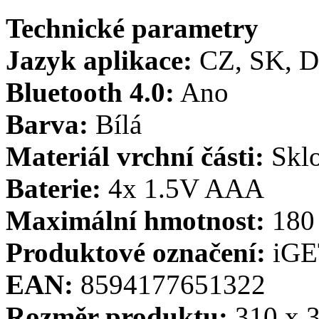
Technické parametry
Jazyk
aplikace:
CZ, SK, D
Bluetooth 4.0:
Ano
Barva:
Bílá
Materiál vrchní části:
Skl
Baterie:
4x 1.5V AAA
Maximální hmotnost:
180
Produktové označení:
iGE
EAN:
8594177651322
Rozměr produktu:
310 x 