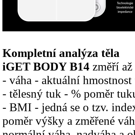
Kompletní analýza těla
iGET BODY B14
změří a
- váha - aktuální hmostnost 
- tělesný tuk - % poměr tuku
- BMI - jedná se o tzv. inde
poměr výšky a změřené váhy
normální váha, nadváha a ob