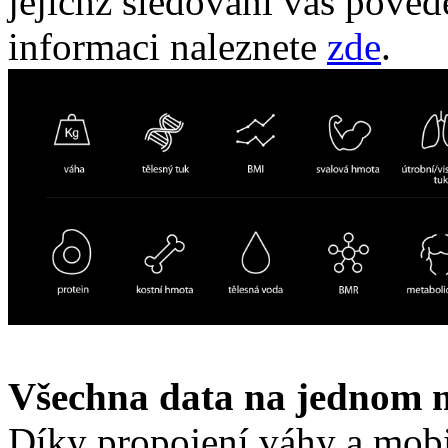
jejichž sledování vás poved
informaci naleznete
zde
.
Všechna data na jednom m
Díky propojení váhy a mobi