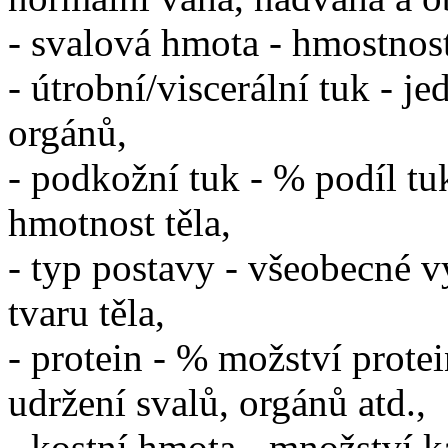
- svalová hmota - hmostnost
- útrobní/viscerální tuk - j
orgánů,
- podkožní tuk - % podíl t
hmotnost těla,
- typ postavy - všeobecné 
tvaru těla,
- protein - % možství prote
udržení svalů, orgánů atd.,
- kostní hmota - množství ka