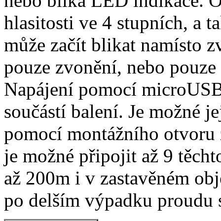
nebo bliká LED indikace. O
hlasitosti ve 4 stupních, a 
může začít blikat namísto 
pouze zvonění, nebo pouze 
Napájení pomocí microUSB
součástí balení. Je možné j
pomocí montážního otvoru 
je možné připojit až 9 těch
až 200m i v zastavěném obj
po delším výpadku proudu s