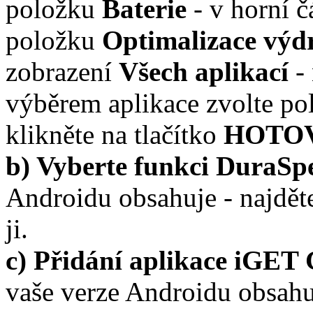
položku
Baterie
- v horní č
položku
Optimalizace výdr
zobrazení
Všech aplikací
- 
výběrem aplikace zvolte p
klikněte na tlačítko
HOTO
b) Vyberte funkci DuraSp
Androidu obsahuje - najdět
ji.
c) Přidání aplikace iGET
vaše verze Androidu obsahuj