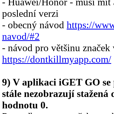
- Huawei/Honor - musí mít 
poslední verzi
- obecný návod
https://www
navod/#2
- návod pro většinu značek
https://dontkillmyapp.com/
9) V aplikaci iGET GO se 
stále nezobrazují stažená 
hodnotu 0.