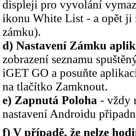
displeji pro vyvolání vymaz
ikonu White List - a opět j
zámku).
d) Nastavení Zámku apli
zobrazení seznamu spuštěnýc
iGET GO a posuňte aplikaci
na tlačítko Zamknout.
e) Zapnutá Poloha
- vždy 
nastavení Androidu připad
f) V případě, že nelze hodi