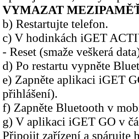
VYMAZAT MEZIPAMĚ
b) Restartujte telefon.
c) V hodinkách iGET ACTIV
- Reset (smaže veškerá data
d) Po restartu vypněte Blue
e) Zapněte aplikaci iGET GO
přihlášení).
f) Zapněte Bluetooth v mob
g) V aplikaci iGET GO v čá
Připojit zařízení a spárujt