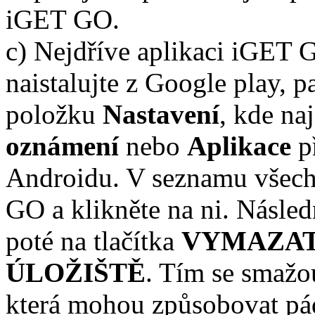
iGET GO.
c) Nejdříve aplikaci iGET 
naistalujte z Google play, 
položku
Nastavení
, kde
na
oznámení
nebo
Aplikace
př
Androidu. V seznamu všech 
GO a klikněte na ni. Násled
poté na tlačítka
VYMAZAT
ÚLOŽIŠTĚ
. Tím se smažou
která mohou způsobovat pá