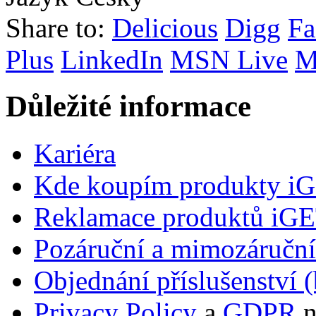
Share to:
Delicious
Digg
Fa
Plus
LinkedIn
MSN Live
M
Důležité informace
Kariéra
Kde koupím produkty i
Reklamace produktů iG
Pozáruční a mimozáručn
Objednání příslušenství (
Privacy Policy
a
GDPR
n