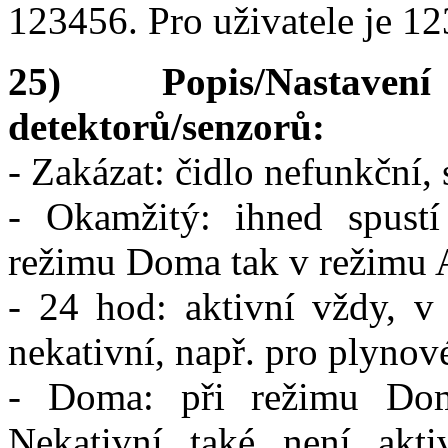
123456. Pro uživatele je 12
25) Popis/Nastaven
detektorů/senzorů:
- Zakázat: čidlo nefunkční,
- Okamžitý: ihned spustí
režimu Doma tak v režimu A
- 24 hod: aktivní vždy, v
nekativní, např. pro plynov
- Doma: při režimu Dom
Nekativní také není akti