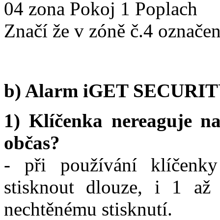
04 zona Pokoj 1 Poplach
Značí že v zóně č.4 označe
b) Alarm iGET SECURI
1) Klíčenka nereaguje n
občas?
- při používání klíčenk
stisknout dlouze, i 1 až 
nechtěnému stisknutí.