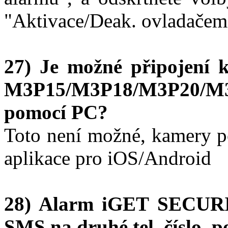
"Aktivace/Deak. ovladačem
27) Je možné připojen
M3P15/M3P18/M3P20/M3
pomocí PC?
Toto není možné, kamery p
aplikace pro iOS/Android
28) Alarm iGET SECURI
SMS na druhé tel. číslo, p