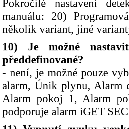
Pokročilé nastavení det
manuálu: 20) Programová
několik variant, jiné varia
10) Je možné nastavi
předdefinované?
- není, je možné pouze vyb
alarm, Únik plynu, Alarm d
Alarm pokoj 1, Alarm po
podporuje alarm iGET SE
11) Vypnutí zvuku ven