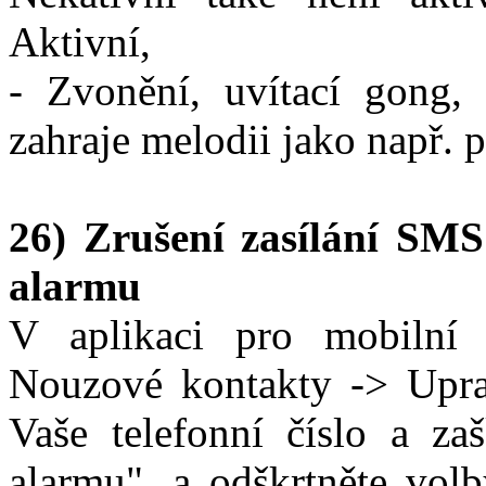
Aktivní,
- Zvonění, uvítací gong, 
zahraje melodii jako např. 
26) Zrušení zasílání SM
alarmu
V aplikaci pro mobilní t
Nouzové kontakty -> Uprav
Vaše telefonní číslo a z
alarmu", a odškrtněte vol