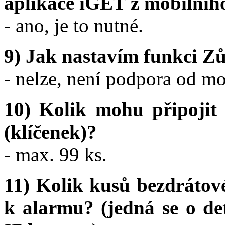
aplikace iGET z mobilního
- ano, je to nutné.
9) Jak nastavím funkci Z
- nelze, není podpora od mo
10) Kolik mohu připojit
(klíčenek)?
- max. 99 ks.
11) Kolik kusů bezdrátové
k alarmu? (jedná se o det