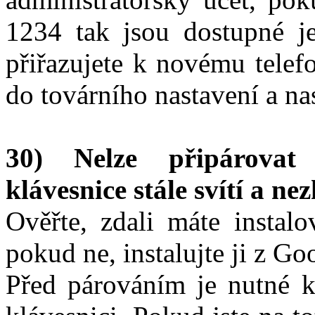
1234 tak jsou dostupné j
přiřazujete k novému telef
do továrního nastavení a n
30) Nelze připárovat
klávesnice stále svítí a ne
Ověřte, zdali máte instalo
pokud ne, instalujte ji z Go
Před párováním je nutné kr