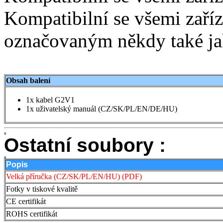
Kompatibilní se všemi zař
označovaným někdy také j
Obsah balení
1x kabel G2V1
1x uživatelský manuál (CZ/SK/PL/EN/DE/HU)
Ostatní soubory :
Popis
Velká příručka (CZ/SK/PL/EN/HU) (PDF)
Fotky v tiskové kvalitě
CE certifikát
ROHS certifikát