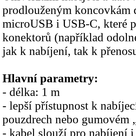
prodlouženým koncovkám do
microUSB i USB-C, které po
konektorů (například odolné
jak k nabíjení, tak k přenos
Hlavní parametry:
- délka: 1 m
- lepší přístupnost k nabíj
pouzdrech nebo gumovém „
- kabel slouží pro nabíjení 