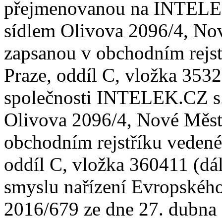
přejmenovanou na INTELEK s
sídlem Olivova 2096/4, Nov
zapsanou v obchodním rejs
Praze, oddíl C, vložka 353
společnosti INTELEK.CZ s.r
Olivova 2096/4, Nové Měst
obchodním rejstříku veden
oddíl C, vložka 360411 (dál
smyslu nařízení Evropskéh
2016/679 ze dne 27. dubna 