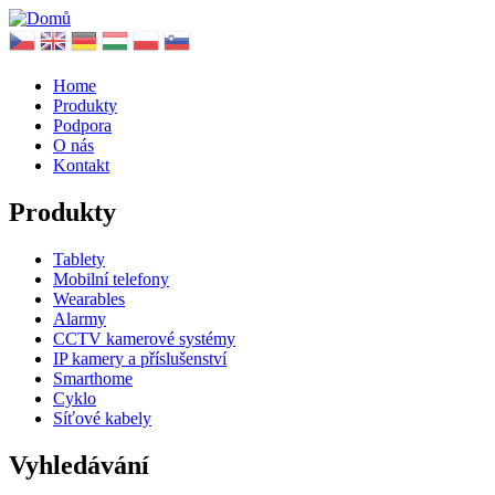
Home
Produkty
Podpora
O nás
Kontakt
Produkty
Tablety
Mobilní telefony
Wearables
Alarmy
CCTV kamerové systémy
IP kamery a příslušenství
Smarthome
Cyklo
Síťové kabely
Vyhledávání