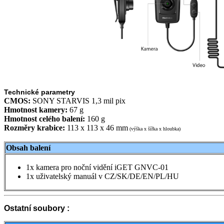
Technické parametry
CMOS:
SONY STARVIS 1,3 mil pix
Hmotnost kamery:
67 g
Hmotnost celého balení:
160 g
Rozměry krabice:
113 x 113 x 46 mm
(výška x šířka x hloubka)
Obsah balení
1x kamera pro noční vidění iGET GNVC-01
1x uživatelský manuál v CZ/SK/DE/EN/PL/HU
Ostatní soubory :