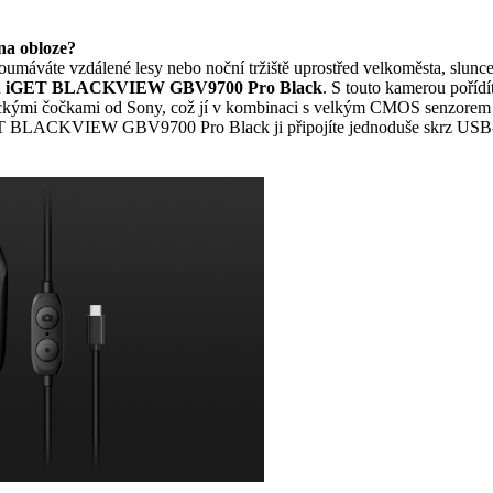
 na obloze?
zkoumáváte vzdálené lesy nebo noční tržiště uprostřed velkoměsta, slunc
u
iGET BLACKVIEW GBV9700 Pro Black
. S touto kamerou pořídí
ptickými čočkami od Sony, což jí v kombinaci s velkým CMOS senzorem 
GET BLACKVIEW GBV9700 Pro Black ji připojíte jednoduše skrz USB-C